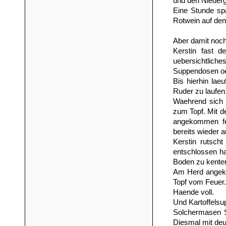
und den Niederg
Eine Stunde spa
Rotwein auf den 
Aber damit noch
Kerstin fast 
uebersichtlich
Suppendosen oef
Bis hierhin lae
Ruder zu laufen
Waehrend sich L
zum Topf. Mit de
angekommen feh
bereits wieder
Kerstin rutsch
entschlossen ha
Boden zu kenter
Am Herd angeko
Topf vom Feuer. 
Haende voll.
Und Kartoffelsu
Solchermasen Su
Diesmal mit deu