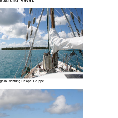
'apai und Vava'u
gs in Richtung Ha'apai Gruppe