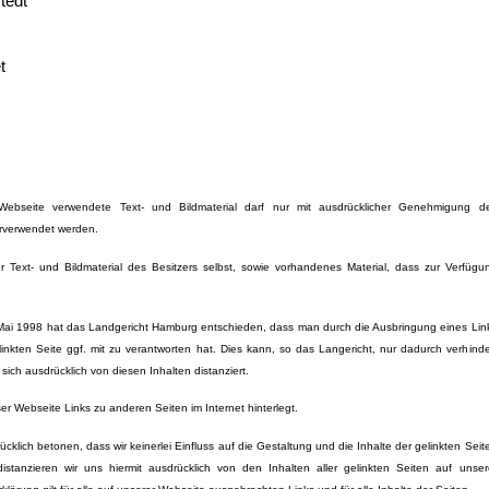
tedt
t
ebseite verwendete Text- und Bildmaterial darf nur mit ausdrücklicher Genehmigung d
rverwendet werden.
ür Text- und Bildmaterial des Besitzers selbst, sowie vorhandenes Material, dass zur Verfügu
. Mai 1998 hat das Landgericht Hamburg entschieden, dass man durch die Ausbringung eines Lin
linkten Seite ggf. mit zu verantworten hat. Dies kann, so das Langericht, nur dadurch verhinde
ich ausdrücklich von diesen Inhalten distanziert.
er Webseite Links zu anderen Seiten im Internet hinterlegt.
cklich betonen, dass wir keinerlei Einfluss auf die Gestaltung und die Inhalte der gelinkten Seit
stanzieren wir uns hiermit ausdrücklich von den Inhalten aller gelinkten Seiten auf unser