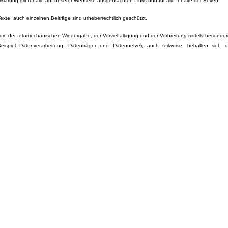
klärung gilt für alle auf unserer Webseite ausgebrachten Links und für alle Inhalte der Seiten.
 Texte, auch einzelnen Beiträge sind urheberrechtlich geschützt.
die der fotomechanischen Wiedergabe, der Vervielfältigung und der Verbreitung mittels besonder
eispiel Datenverarbeitung, Datenträger und Datennetze), auch teilweise, behalten sich d