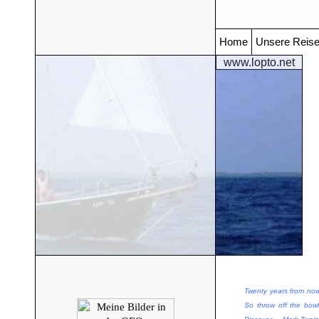
Home
Unsere Reis
www.lopto.net
Twenty years from now
So throw off the bowl