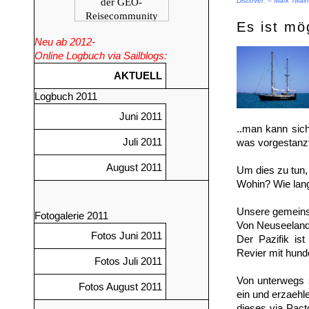
Discover. – Mark Twain
Es ist mög
Neu ab 2012-
Online Logbuch via Sailblogs:
AKTUELL
Logbuch 2011
Juni 2011
..man kann sic
Juli 2011
was vorgestanzt 
August 2011
Um dies zu tun,
Wohin? Wie lang
Unsere gemeinsa
Fotogalerie 2011
Von Neuseeland 
Fotos Juni 2011
Der Pazifik is
Revier mit hund
Fotos Juli 2011
Von unterwegs s
Fotos August 2011
ein und erzaehle
dieses via Pac